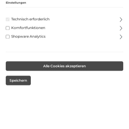
Einstellungen
Technisch erforderlich
Komfortfunktionen
Shopware Analytics
%
15,95 €*
16,95 €*
(5.9% gespart)
Alle Cookies akzeptieren
Preise inkl. MwSt. zzgl. Versandkosten
Nur noch 1 lieferbar.
Speichern
Versandkostenfrei
Sofort verfügbar, Lieferzeit: 1-3 Tage
Produkt Anzahl: Gib den gewünschten Wert ein oder benutze die Schaltflächen um die 
In den Warenkorb
Unsere Zahlungsarten: