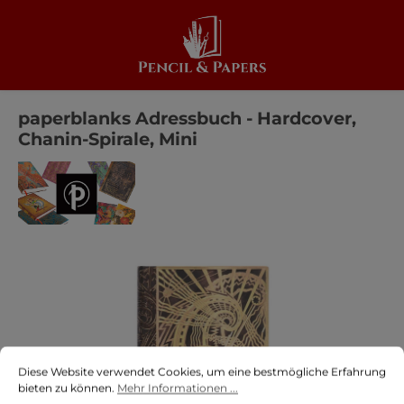
alt springen
paperblanks Adressbuch - Hardcover,
Chanin-Spirale, Mini
Bildergalerie überspringen
Cookie-Voreinstellungen
Diese Website verwendet Cookies, um eine bestmögliche Erfahrung biete
Diese Website verwendet Cookies, um eine bestmögliche Erfahrung
bieten zu können.
Mehr Informationen ...