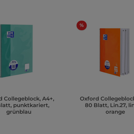
%
d Collegeblock, A4+,
Oxford Collegeblock
latt, punktkariert,
80 Blatt, Lin.27, lin
grünblau
orange