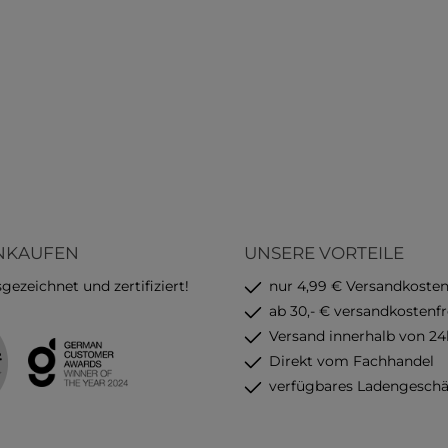
fest Lochung: 4-fach
Heraustrennen Einsatzbereich: ideal
locht Perforation:
für Musikunterricht, Komp
rforation mit Ausreißhilfe
Chorarbeit und Studium Vorteile auf
t: Laminierter Kartondeckel
einen Blick: Glattes, tintenfestes
igem Orange Bindung:
Premiumpapier für sau
albindung, vollständig
Schreiben Notenlinien ohne
0°) Besonderheiten:
Hilfslinien für professi
e Rückpappe für bequemes
Notation Robuste Spiralbindung und
wegs Nachhaltigkeit:
reißfeste Blätter Umweltfreundlich
tfreundlich hergestellt,
hergestellt und EU Eco
chnet mit dem EU Ecolabel
zertifiziert Herstellerinformationen:
nen Blick: Viel Platz für
Hamelin Group BP 70122 
gen, Notizen und kreative
Hérouville-St-Clair Frankreich Ox
Collegeblock Lineatur 14 – 
INKAUFEN
UNSERE VORTEILE
anglebig und alltagstauglich
Notenblock für kreativ
tfreundlich produziert
präzises Musizieren
ezeichnet und zertifiziert!
nur 4,99 € Versandkoste
lerinformationen: Hamelin
ab 30,- € versandkostenfr
 70122 F-14204 Hérouville-
air Frankreich Oxford
Versand innerhalb von 24
ock A4+ blanko – der ideale
Direkt vom Fachhandel
ür kreative Köpfe, die Wert
 Qualität, Komfort und
verfügbares Ladengeschä
achhaltigkeit legen.