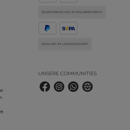
osition,
SELBSTABHOLUNG IN WALDBREITBACH
beres
onelle
ZAHLUNG IM LADENGESCHÄFT
label-
F-14204
ford
der ideale
UNSERE COMMUNITIES
es und
.
n
Facebook
Instagram
WhatsApp
Website
ei
h
ft