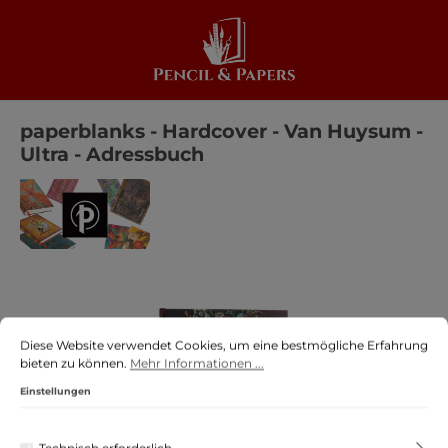
alt springen
paperblanks - Hardcover - Van Huysum -
Ultra - Adressbuch
Bildergalerie überspringen
Cookie-Voreinstellungen
Diese Website verwendet Cookies, um eine bestmögliche Erfahrung biete
Diese Website verwendet Cookies, um eine bestmögliche Erfahrung
bieten zu können.
Mehr Informationen ...
Einstellungen