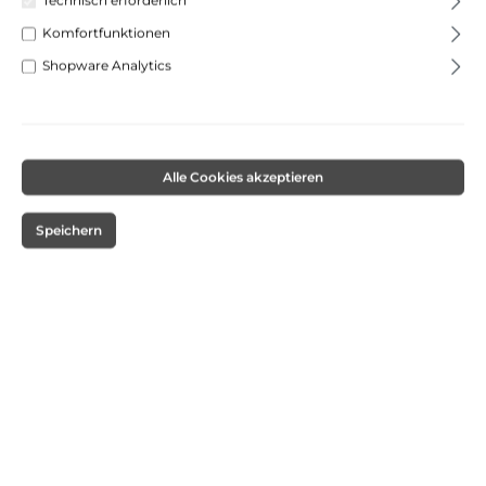
Technisch erforderlich
Komfortfunktionen
Shopware Analytics
Alle Cookies akzeptieren
%
23,95 €*
26,95 €*
(11.13% gespart)
Speichern
Preise inkl. MwSt. zzgl. Versandkosten
Nur noch 2 lieferbar.
Versandkostenfrei
Sofort verfügbar, Lieferzeit: 1-3 Tage
Produkt Anzahl: Gib den gewünschten Wert ein oder benutze die Schaltflächen um die 
In den Warenkorb
Unsere Zahlungsarten: