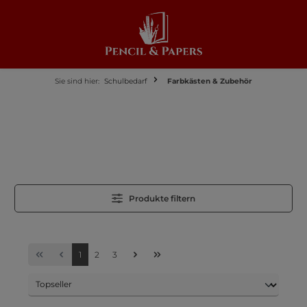
alt springen
Sie sind hier:
Schulbedarf
Farbkästen & Zubehör
Produkte filtern
1
2
3