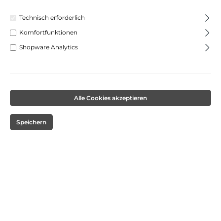
Technisch erforderlich
Komfortfunktionen
Shopware Analytics
Alle Cookies akzeptieren
Pelikan Super Pirat Tintenlöscher, fein,
Speichern
sortiert
Tintenlöschstift Super Pirat 850F – Sauber löschen & direkt
korrigieren Der Super Pirat 850F Tintenlöschstift ist der
ideale Helfer für Schule und Lernen, wenn sich ein Fehler
mit königsblauer Tinte eingeschlichen hat. Die feine
Löschspitze (F) entfernt Tinte präzise und ordentlich,
während der integrierte blaue Überschreiber sofortiges
und sauberes Korrigieren ermöglicht. Dank des bunten