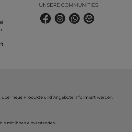
UNSERE COMMUNITIES
n
Facebook
Instagram
WhatsApp
Website
ei
h
ft
n, über neue Produkte und Angebote informiert werden.
bin mit ihnen einverstanden.