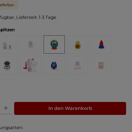
ieferbar.
fügbar, Lieferzeit: 1-3 Tage
pitzer:
: Gib den gewünschten Wert ein oder benutze die Schaltflächen um die Anz
In den Warenkorb
ungsarten: