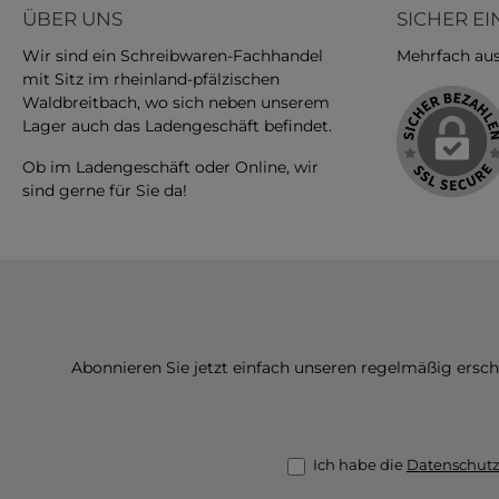
oder herzhafte Snacks –
ÜBER UNS
SICHER E
mit den LEGAMI Panda-
Snack Bags bleiben deine
Wir sind ein Schreibwaren-Fachhandel
Mehrfach ausg
Lieblingssnacks länger
mit Sitz im rheinland-pfälzischen
frisch und begleiten dich
durch den Tag – praktisch,
Waldbreitbach, wo sich neben unserem
wiederverwendbar und
Lager auch das Ladengeschäft befindet.
einfach tierisch gut.
Ob im Ladengeschäft oder Online, wir
sind gerne für Sie da!
Abonnieren Sie jetzt einfach unseren regelmäßig ersc
Ich habe die
Datenschut