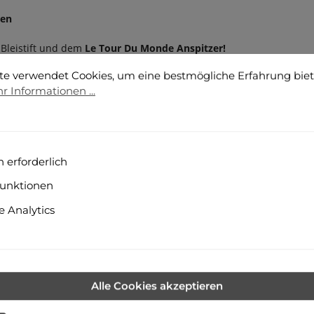
ken
Bleistift und dem
Le Tour Du Monde Anspitzer!
tellungen
verwendet Cookies, um eine bestmögliche Erfahrung bieten
te verwendet Cookies, um eine bestmögliche Erfahrung bie
r Informationen ...
 erforderlich
unktionen
 Analytics
Alle Cookies akzeptieren