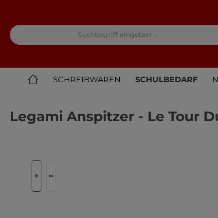
springen
Zur Hauptnavigation springen
SCHREIBWAREN
SCHULBEDARF
N
Legami Anspitzer - Le Tour 
Bildergalerie überspringen