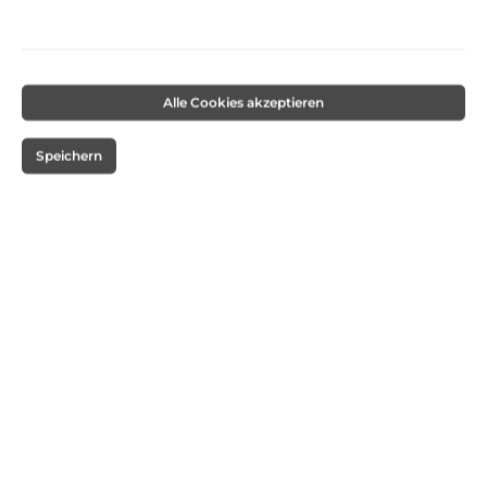
Alle Cookies akzeptieren
Speichern
%
13,95 €*
14,95 €*
(6.69% gespart)
Preise inkl. MwSt. zzgl. Versandkosten
Nur noch 4 lieferbar.
Sofort verfügbar, Lieferzeit: 1-3 Tage
Produkt Anzahl: Gib den gewünschten Wert ein oder benutze die Schaltflächen um die 
In den Warenkorb
Unsere Zahlungsarten:
VORKASSE-ÜBERWEISUNG