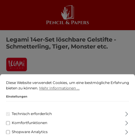
alt springen
Legami 14er-Set löschbare Gelstifte -
Schmetterling, Tiger, Monster etc.
Cookie-Voreinstellungen
Diese Website verwendet Cookies, um eine bestmögliche Erfahrung biete
Diese Website verwendet Cookies, um eine bestmögliche Erfahrung
bieten zu können.
Mehr Informationen ...
Bildergalerie überspringen
Einstellungen
Technisch erforderlich
Komfortfunktionen
Shopware Analytics