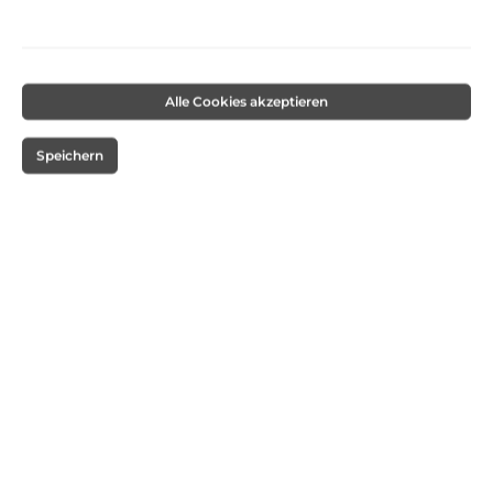
Alle Cookies akzeptieren
Speichern
27,30 €*
Inhalt:
14 Stück
(1,95 €* / 1 Stück)
Preise inkl. MwSt. zzgl. Versandkosten
Versandkostenfrei
Sofort verfügbar, Lieferzeit: 1-3 Tage
Produkt Anzahl: Gib den gewünschten Wert ein oder benutze die Schaltflächen um die 
In den Warenkorb
Unsere Zahlungsarten:
VORKASSE-ÜBERWEISUNG